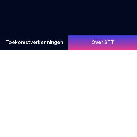
Toekomstverkenningen
Over STT
Direct naar
Contact
Toekomstverkenningen
Prinsessegracht 23
Over STT
2514 AP Den Haag
About STT
070 302 98 30