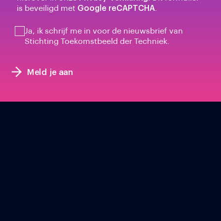
is beveiligd met
Google reCAPTCHA
.
Ja, ik schrijf me in voor de nieuwsbrief van
Stichting Toekomstbeeld der Techniek.
Meld je aan