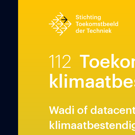
112
Toeko
klimaatbe
Wadi of datacen
klimaatbestendig