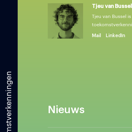
Tjeu van Bussel
Tjeu van Bussel is
toekomstverkenni
Mail
LinkedIn
Toekomstverkenningen
Nieuws