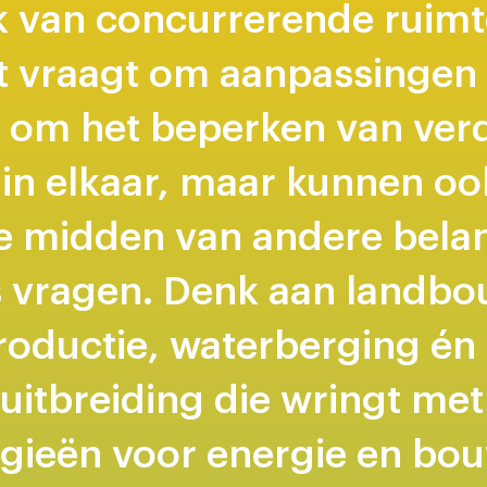
k van concurrerende ruimt
t vraagt om aanpassingen 
 om het beperken van ver
in elkaar, maar kunnen oo
te midden van andere bela
s vragen. Denk aan landb
productie, waterberging én
 uitbreiding die wringt met
gieën voor energie en bo