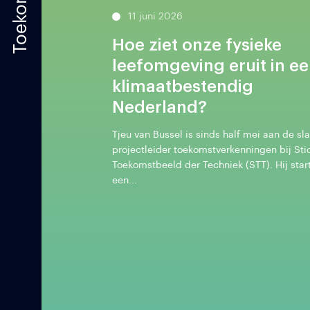
11 juni 2026
Hoe ziet onze fysieke
leefomgeving eruit in e
klimaatbestendig
Nederland?
Tjeu van Bussel is sinds half mei aan de sla
projectleider toekomstverkenningen bij Sti
Toekomstbeeld der Techniek (STT). Hij star
een...