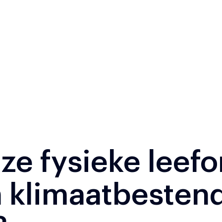
nze fysieke lee
n klimaatbesten