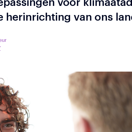
epassingen voor klimaatad
herinrichting van ons la
eur
T