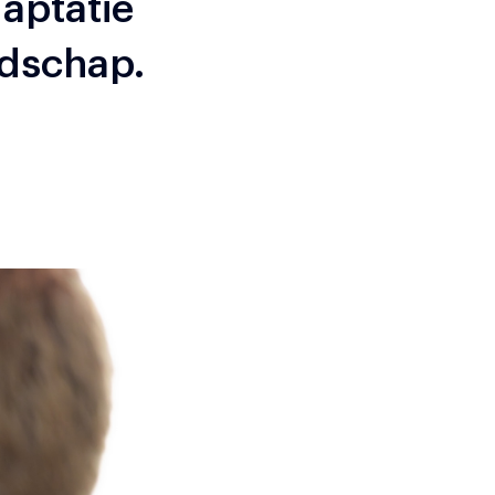
aptatie
ndschap.