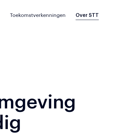
Toekomstverkenningen
Over STT
fomgeving
dig