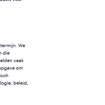
termijn. We
n die
eelden vaak
e opgave om
isch
ogie, beleid,