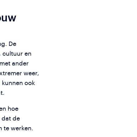
jouw
ng. De
 cultuur en
 met ander
xtremer weer,
r kunnen ook
nt.
ien hoe
 dat de
n te werken.