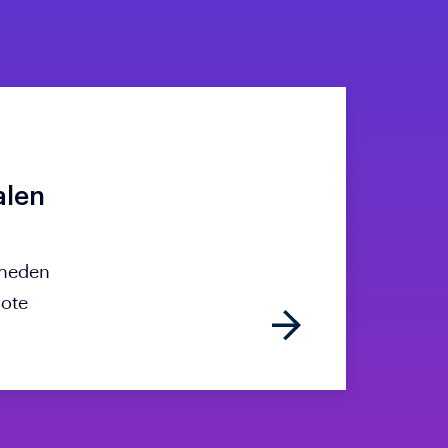
alen
kheden
rote