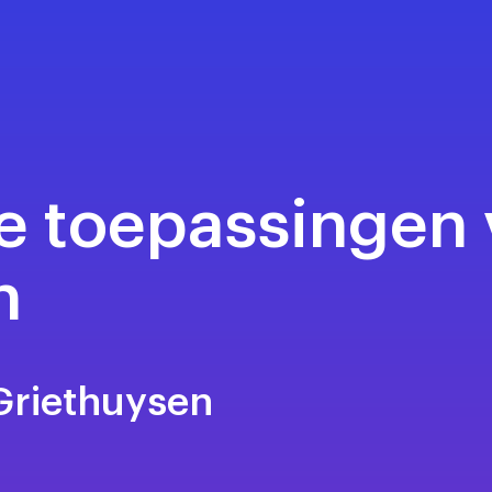
e toepassingen 
n
 Griethuysen