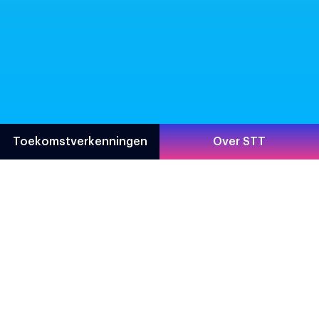
Toekomstverkenningen
Over STT
Direct naar
Contact
Toekomstverkenningen
Prinsessegracht 23