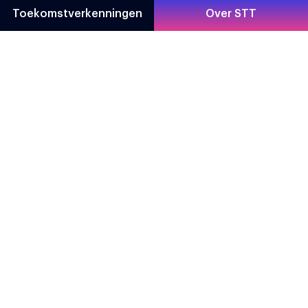
Toekomstverkenningen
Over STT
Direct naar
Contact
Toekomstverkenningen
Prinsessegracht 23
Over STT
2514 AP Den Haag
About STT
070 302 98 30
Privacy statement
info@stt.nl
Partner worden