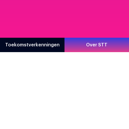
Toekomstverkenningen
Over STT
Direct naar
Contact
Toekomstverkenningen
Prinsessegracht 23
Over STT
2514 AP Den Haag
About STT
070 302 98 30