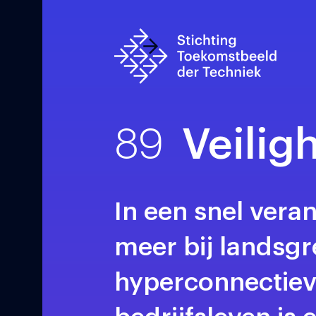
89
Veilig
In een snel vera
meer bij landsg
hyperconnectieve