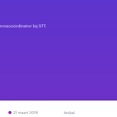
enniscoördinator bij STT.
21 maart 2019
Artikel