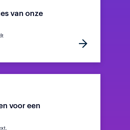
ties van onze
dt
sen voor een
xt.