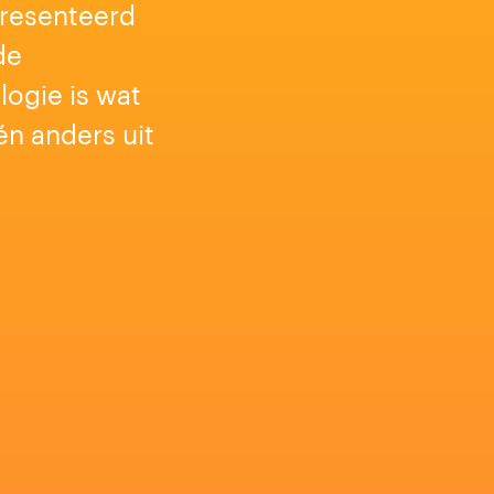
presenteerd
de
ogie is wat
én anders uit