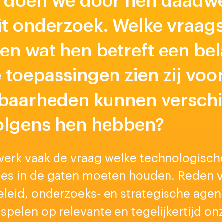
 doen we door hen daadwer
dit onderzoek. Welke vraag
en wat hen betreft een bela
toepassingen zien zij voor
baarheden kunnen verschi
olgens hen hebben?
etwerk vaak de vraag welke technologisch
ties in de gaten moeten houden. Reden 
eleid, onderzoeks- en strategische agen
spelen op relevante en tegelijkertijd on