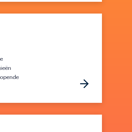
de
gieën
nlopende