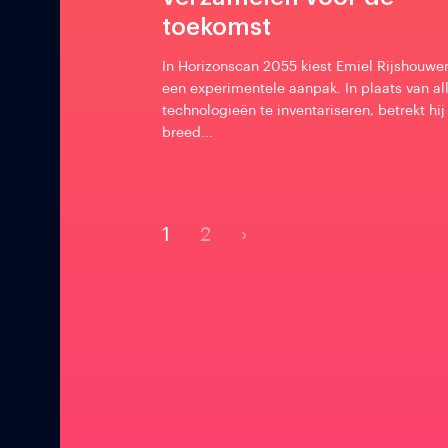
toekomst
In Horizonscan 2055 kiest Emiel Rijshouwer
een experimentele aanpak. In plaats van al
technologieën te inventariseren, betrekt hij
breed...
1
2
›