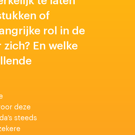
kelijk te laten
stukken of
ngrijke rol in de
 zich? En welke
llende
e
voor deze
da’s steeds
zekere