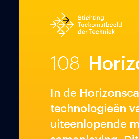
108
Horiz
In de Horizonsc
technologieën va
uiteenlopende me