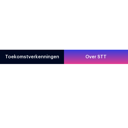
Toekomstverkenningen
Over STT
Direct naar
Contact
Toekomstverkenningen
Prinsessegracht 23