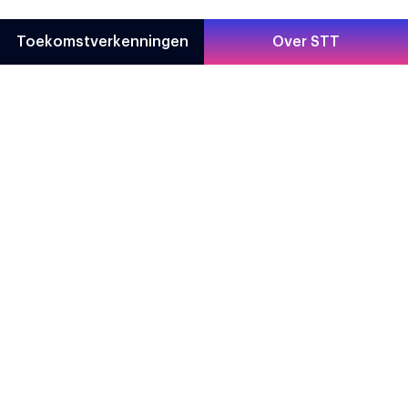
Toekomstverkenningen
Over STT
Direct naar
Contact
Toekomstverkenningen
Prinsessegracht 23
Over STT
2514 AP Den Haag
About STT
070 302 98 30
Privacy statement
info@stt.nl
Partner worden