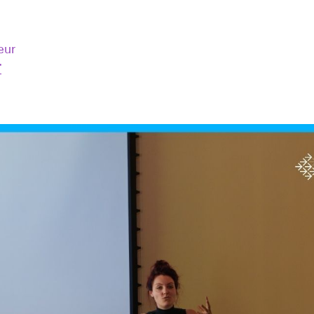
eur
T