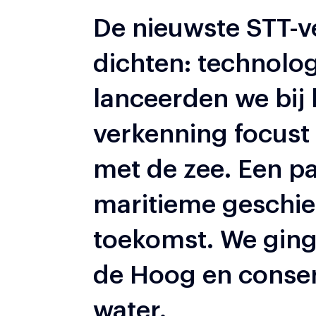
De nieuwste STT-v
dichten: technolo
lanceerden we bij
verkenning focust 
met de zee. Een p
maritieme geschi
toekomst. We gin
de Hoog en conse
water.