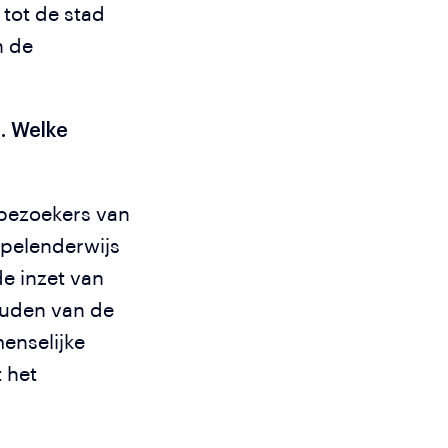
tot de stad
n de
t. Welke
bezoekers van
pelenderwijs
de inzet van
ouden van de
menselijke
t het