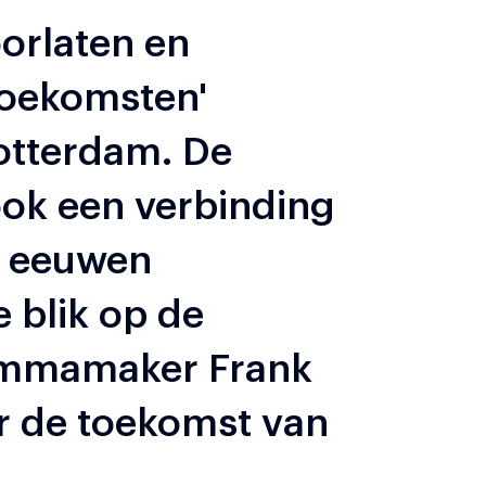
orlaten en
toekomsten'
otterdam. De
ook een verbinding
s eeuwen
 blik op de
rammamaker Frank
 de toekomst van