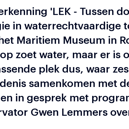
erkenning 'LEK - Tussen do
gie in waterrechtvaardige 
 het Maritiem Museum in R
op zoet water, maar er is 
assende plek dus, waar ze
edenis samenkomen met de
gen in gesprek met prog
rvator Gwen Lemmers over