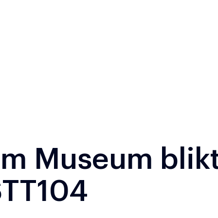
em Museum blikt
STT104