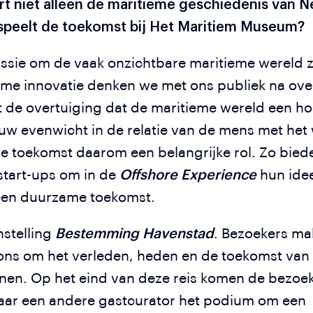
 niet alleen de maritieme geschiedenis van N
l speelt de toekomst bij Het Maritiem Museum?
ssie om de vaak onzichtbare maritieme wereld z
eme innovatie denken we met ons publiek na ove
 de overtuiging dat de maritieme wereld een ho
euw evenwicht in de relatie van de mens met het 
e toekomst daarom een belangrijke rol. Zo biede
start-ups om in de
Offshore Experience
hun idee
n een duurzame toekomst.
nstelling
Bestemming Havenstad
. Bezoekers ma
tions om het verleden, heden en de toekomst van
nen. Op het eind van deze reis komen de bezoek
r jaar een andere gastcurator het podium om een